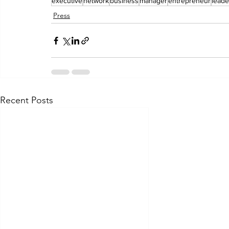
executive
network
business
manager
entrepreneur
leade
Press
Recent Posts