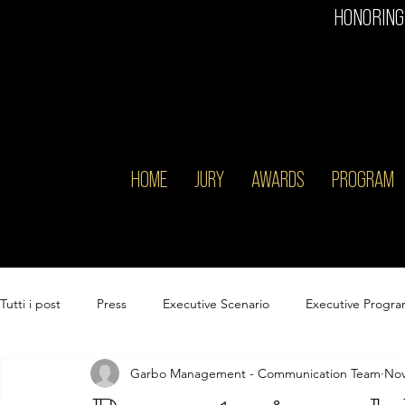
HONORING
HOME
JURY
AWARDS
PROGRAM
Tutti i post
Press
Executive Scenario
Executive Progr
Garbo Management - Communication Team
Nov