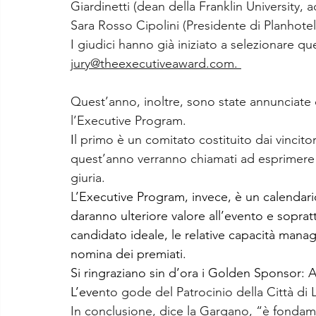
Giardinetti (dean della Franklin University, a
Sara Rosso Cipolini (Presidente di Planhotel
I giudici hanno già iniziato a selezionare que
j
ury@theexecutiveaward.com. 
Quest’anno, inoltre, sono state annunciate 
l’Executive Program. 
I
l primo è un comitato costituito dai vincitor
quest’anno verranno chiamati ad esprimere u
giuria.
L
’Executive Program, invece, è un calendario 
daranno ulteriore valore all’evento e sopratt
candidato ideale, le relative capacità manage
nomina dei premiati.
Si ringraziano sin d’ora i Golden Sponsor:
L’eve
nto gode del Patrocinio della Città di
In conclusione, dice la Gargano, “è fondamen